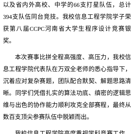
以及省内外高校、中学的66支打星队伍，总计
394支队伍同台竞技。我校信息工程学院学子荣
获第八届CCPC河南省大学生程序设计竞赛银
奖。
本次赛事比拼全程高强度、高压力，我校信
息工程学院代表队在万双全老师的悉心指导下，
沉着应对复杂赛题，团队配合默契、解题思路清
晰。同学们凭借扎实的算法功底、缜密的逻辑思
维与出色的协作能力顺利攻克全部赛程，最终从
数百支顶尖参赛队伍中脱颖而出。
我校信息工程学院高度重视学科竞赛工作，