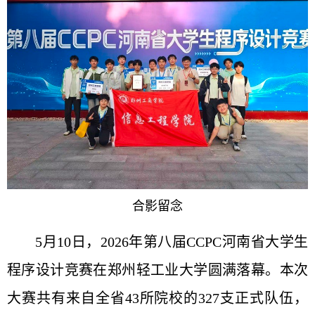
合影留念
5月10日，2026年第八届CCPC河南省大学生
程序设计竞赛在郑州轻工业大学圆满落幕。本次
大赛共有来自全省43所院校的327支正式队伍，