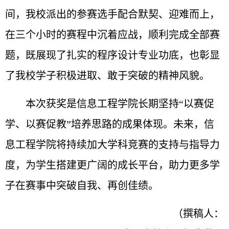
间，我校派出的参赛选手
配合默契、迎难而上，
在三个小时的赛程中沉着应战，顺利完成全部赛
题，既展现了扎实的程序设计专业功底，也彰显
了我校学子积极进取、敢于突破的精神风貌。
本次获奖是信息工程学院长期坚持“以赛促
学、以赛促教”培养思路的成果体现。未来，信
息工程学院将持续加大学科竞赛的支持与指导力
度，为学生搭建更广阔的成长平台，助力更多学
子在赛事中突破自我、再创佳绩。
（撰稿人：